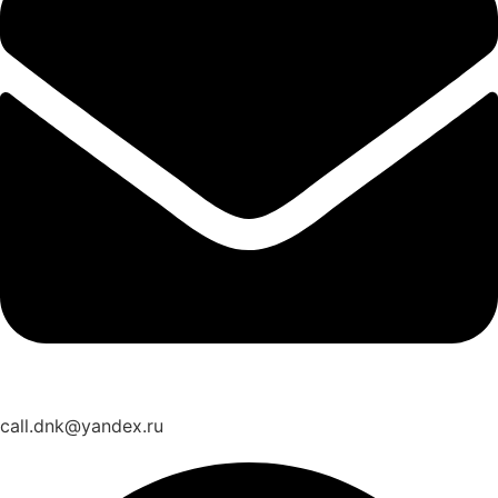
call.dnk@yandex.ru