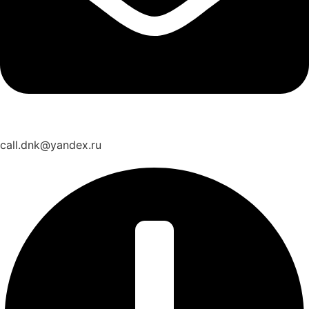
call.dnk@yandex.ru