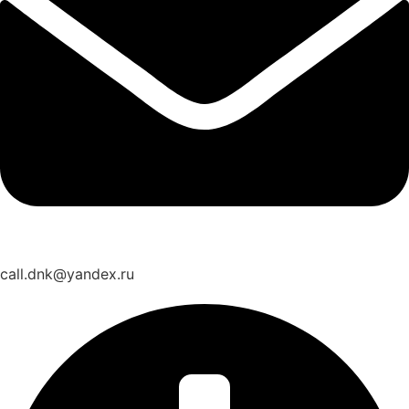
call.dnk@yandex.ru