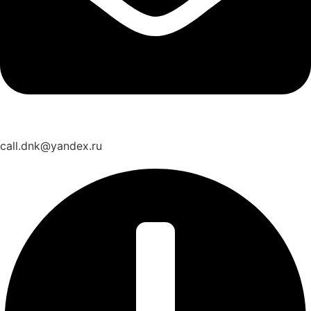
call.dnk@yandex.ru