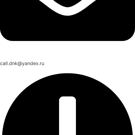
call.dnk@yandex.ru