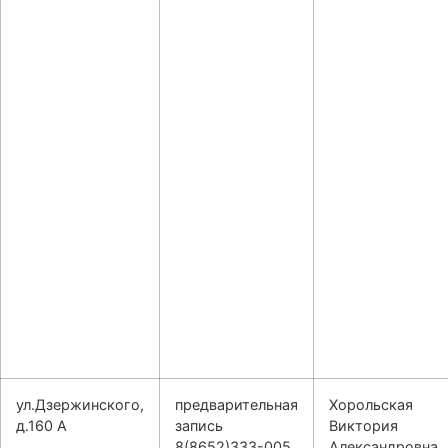
ул.Дзержинского,
предварительная
Хорольская
д.160 А
запись
Виктория
8(8652)333-005
Александровна