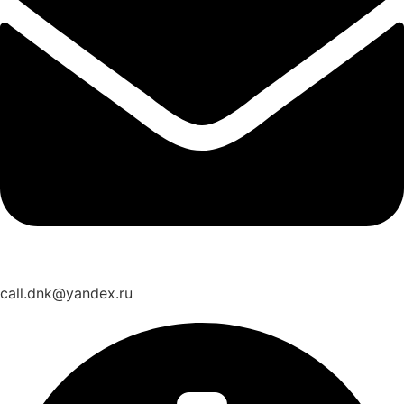
call.dnk@yandex.ru