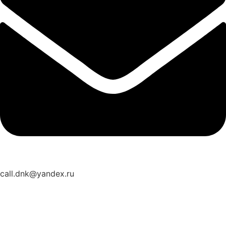
call.dnk@yandex.ru