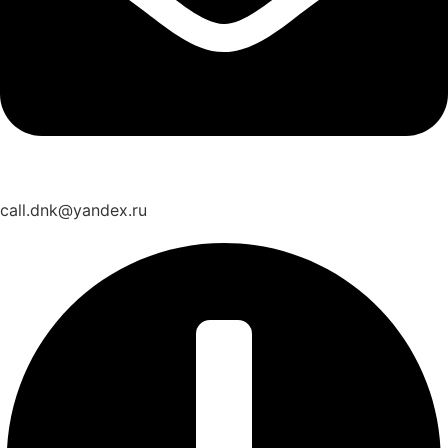
call.dnk@yandex.ru