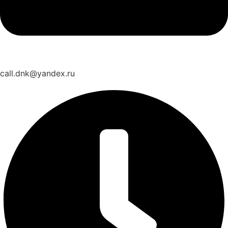
call.dnk@yandex.ru