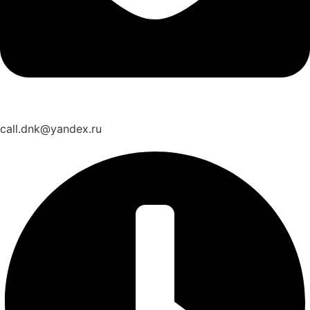
call.dnk@yandex.ru